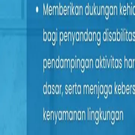
Ke Lowongan
Lowongan
/
KEPERAWATAN(介護)280126
KEPERAWATAN(介護)280126
Osaka-Jepang